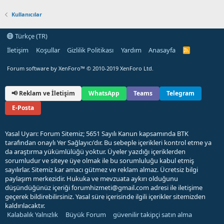
Kullanıcılar
Türkçe (TR)
İletişim
Koşullar
Gizlilik Politikası
Yardım
Anasayfa
R
S
S
Forum software by XenForo™
© 2010-2019 XenForo Ltd.
📢 Reklam ve İletişim
WhatsApp
Teams
Telegram
E-Posta
Yasal Uyarı: Forum Sitemiz; 5651 Sayılı Kanun kapsamında BTK
tarafından onaylı Yer Sağlayıcı'dır. Bu sebeple içerikleri kontrol etme ya
da araştırma yükümlülüğü yoktur. Üyeler yazdığı içeriklerden
sorumludur ve siteye üye olmak ile bu sorumluluğu kabul etmiş
sayılırlar. Sitemiz kar amacı gütmez ve reklam almaz. Ücretsiz bilgi
paylaşım merkezidir. Hukuka ve mevzuata aykırı olduğunu
düşündüğünüz içeriği
forumhizmeti@gmail.com
adresi ile iletişime
geçerek bildirebilirsiniz. Yasal süre içerisinde ilgili içerikler sitemizden
kaldırılacaktır.
Kalabalık Yalnızlık
Büyük Forum
güvenilir takipçi satın alma