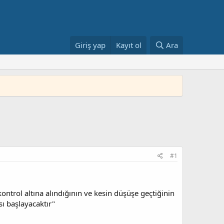
Giriş yap
Kayıt ol
Ara
#1
ontrol altına alındığının ve kesin düşüşe geçtiğinin
ı başlayacaktır"