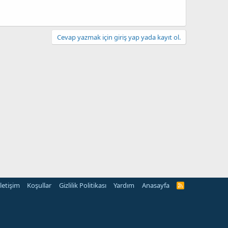
Cevap yazmak için giriş yap yada kayıt ol.
İletişim
Koşullar
Gizlilik Politikası
Yardım
Anasayfa
R
S
S