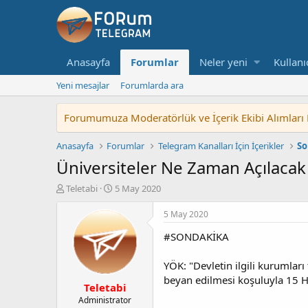
Anasayfa
Forumlar
Neler yeni
Kullanı
Yeni mesajlar
Forumlarda ara
Forumumuza Moderatörlük ve İçerik Ekibi Alımları Baş
Anasayfa
Forumlar
Telegram Kanalları İçin İçerikler
So
Üniversiteler Ne Zaman Açılaca
K
B
Teletabi
5 May 2020
o
a
n
ş
5 May 2020
u
l
#SONDAKİKA
y
a
u
n
b
g
YÖK: "Devletin ilgili kurumlar
a
ı
beyan edilmesi koşuluyla 15 H
Teletabi
ş
ç
l
t
Administrator