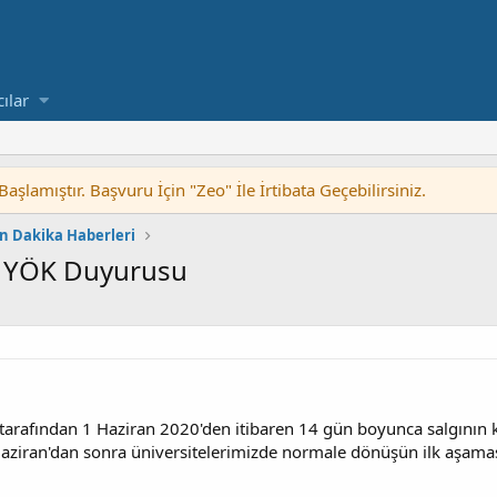
cılar
lamıştır. Başvuru İçin "Zeo" İle İrtibata Geçebilirsiniz.
n Dakika Haberleri
k YÖK Duyurusu
ı tarafından 1 Haziran 2020'den itibaren 14 gün boyunca salgının k
aziran'dan sonra üniversitelerimizde normale dönüşün ilk aşamas