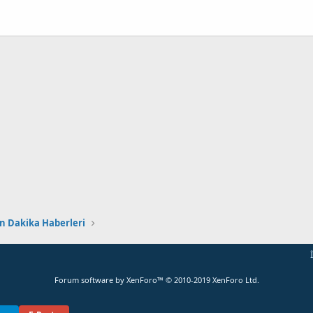
ta
Link
n Dakika Haberleri
Forum software by XenForo™
© 2010-2019 XenForo Ltd.