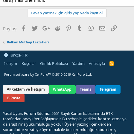
Cevap yazmak için giriş yap yada kayıt ol.
Facebook
Twitter
Google+
Reddit
Pinterest
Tumblr
WhatsApp
E-posta
Link
Paylaş:
Balkan Mutfağı Lezzetleri
Türkçe (TR)
İletişim
Koşullar
Gizlilik Politikası
Yardım
Anasayfa
R
S
S
Forum software by XenForo™
© 2010-2019 XenForo Ltd.
📢 Reklam ve İletişim
WhatsApp
Teams
Telegram
E-Posta
Yasal Uyarı: Forum Sitemiz; 5651 Sayılı Kanun kapsamında BTK
tarafından onaylı Yer Sağlayıcı'dır. Bu sebeple içerikleri kontrol etme ya
da araştırma yükümlülüğü yoktur. Üyeler yazdığı içeriklerden
sorumludur ve siteye üye olmak ile bu sorumluluğu kabul etmiş