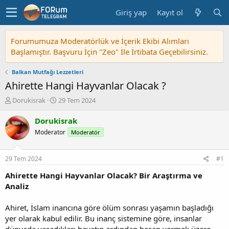
Giriş yap
Kayıt ol
Forumumuza Moderatörlük ve İçerik Ekibi Alımları
Başlamıştır. Başvuru İçin "Zeo" İle İrtibata Geçebilirsiniz.
Balkan Mutfağı Lezzetleri
Ahirette Hangi Hayvanlar Olacak ?
K
B
Dorukisrak
29 Tem 2024
o
a
n
ş
Dorukisrak
u
l
Moderator
Moderatör
y
a
u
n
b
g
29 Tem 2024
#1
a
ı
ş
ç
Ahirette Hangi Hayvanlar Olacak? Bir Araştırma ve
l
t
Analiz
a
a
t
r
Ahiret, İslam inancına göre ölüm sonrası yaşamın başladığı
a
i
yer olarak kabul edilir. Bu inanç sistemine göre, insanlar
n
h
dünyada yaşadıkları hayatın ardından hesap vermek üzere
i