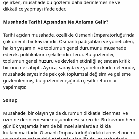
gelirken, musahade bu gözlemi daha derinlemesine ve
dikkatlice yapmayı ifade eder.
Musahade Tarihi Açısından Ne Anlama Gelir?
Tarihi açıdan musahade, özellikle Osmanlı İmparatorluğu’nda
çok önemli bir kavramdır. Osmanlı padişahları ve yöneticileri,
halkın yaşamını ve toplumun genel durumunu musahade
ederek, politikalarını şekillendirirlerdi. Bu gözlemler,
toplumun genel huzuru ve devletin etkinliği açısından kritik
bir öneme sahipti. Ayrıca, sarayda ve yönetim kademelerinde,
musahade sayesinde pek çok toplumsal değişim ve gelişme
gözlemlenmiş, bu gözlemler ışığında çeşitli reformlar
yapılmıştır.
Sonuç
Musahade, bir olayın ya da durumun dikkatle izlenmesi ve
üzerine derinlemesine düşünülmesi sürecidir. Bu kavram hem
günlük yaşamda hem de bilimsel alanlarda sıklıkla
kullanılmaktadır. Osmanlı İmparatorluğu'ndaki tarihsel önemi
ve modern anlamdaki gözlemle olan ilişkisi, musahadenin