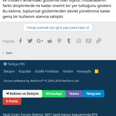
farklı disiplinlerde ne kadar önemli bir yer tuttuğunu gösterir.
Bu kelime, toplumsal gözlemlerden devlet yönetimine kadar
geniş bir kullanım alanına sahiptir.
Cevap yazmak için giriş yap yada kayıt ol.
Facebook
Twitter
Google+
Reddit
Pinterest
Tumblr
WhatsApp
E-posta
Link
Paylaş:
Spor
Türkçe (TR)
İletişim
Koşullar
Gizlilik Politikası
Yardım
Anasayfa
R
S
S
Forum software by XenForo™
© 2010-2019 XenForo Ltd.
📢 Reklam ve İletişim
WhatsApp
Teams
Telegram
E-Posta
Yasal Uyarı: Forum Sitemiz; 5651 Sayılı Kanun kapsamında BTK