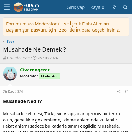
Giriş yap
Kayıt ol
Forumumuza Moderatörlük ve İçerik Ekibi Alımları
Başlamıştır. Başvuru İçin "Zeo" İle İrtibata Geçebilirsiniz.
Spor
Musahade Ne Demek ?
K
B
Civardagezer
26 Kas 2024
o
a
n
ş
Civardagezer
u
l
Moderator
Moderatör
y
a
u
n
b
g
26 Kas 2024
#1
a
ı
ş
ç
Musahade Nedir?
l
t
a
a
Musahade kelimesi, Türkçeye Arapçadan geçmiş bir terim
t
r
olup, genellikle gözlemleme, izleme anlamında kullanılır.
a
i
Fakat anlamı sadece bu kadarla sınırlı değildir. Musahade,
n
h
sosyal ve tarihi bağlamda da oldukça önemli bir kavramdır ve
i