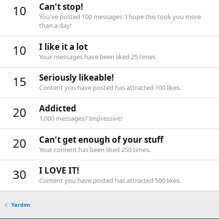
Can't stop!
10
You've posted 100 messages. I hope this took you more
than a day!
I like it a lot
10
Your messages have been liked 25 times.
Seriously likeable!
15
Content you have posted has attracted 100 likes.
Addicted
20
1,000 messages? Impressive!
Can't get enough of your stuff
20
Your content has been liked 250 times.
I LOVE IT!
30
Content you have posted has attracted 500 likes.
Yardım