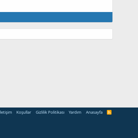
İletişim
Koşullar
Gizlilik Politikası
Yardım
Anasayfa
R
S
S