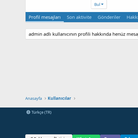
Bul
Profil mesajları
Son aktivite
Gönderiler
Hakk
admin adlı kullanıcının profili hakkında henüz mesa
Anasayfa
Kullanıcılar
Türkçe (TR)