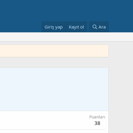
Giriş yap
Kayıt ol
Ara
Puanları
38