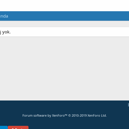
ında
j yok.
Forum software by XenForo™
© 2010-2019 XenForo Ltd.