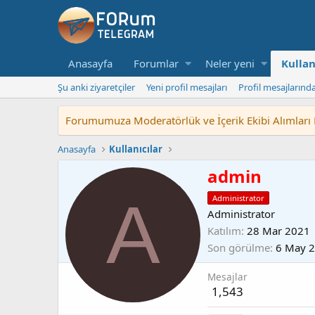
Anasayfa
Forumlar
Neler yeni
Kullan
Şu anki ziyaretçiler
Yeni profil mesajları
Profil mesajlarınd
Forumumuza Moderatörlük ve İçerik Ekibi Alımları Baş
Anasayfa
Kullanıcılar
admin
A
Administrator
Administrator
Katılım
28 Mar 2021
Son görülme
6 May 
Mesajlar
1,543