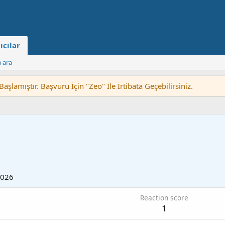
ıcılar
a ara
lamıştır. Başvuru İçin "Zeo" İle İrtibata Geçebilirsiniz.
2026
Reaction score
1