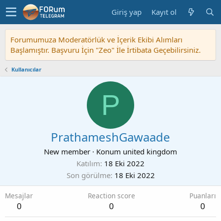
Giriş yap
Kayıt ol
Forumumuza Moderatörlük ve İçerik Ekibi Alımları
Başlamıştır. Başvuru İçin "Zeo" İle İrtibata Geçebilirsiniz.
Kullanıcılar
P
PrathameshGawaade
New member
·
Konum
united kingdom
Katılım
18 Eki 2022
Son görülme
18 Eki 2022
Mesajlar
Reaction score
Puanları
0
0
0