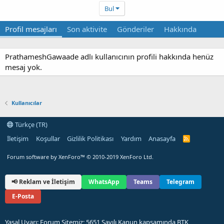
Bul
Profil mesajları
Son aktivite
Gönderiler
Hakkında
PrathameshGawaade adlı kullanıcının profili hakkında henüz
mesaj yok.
Kullanıcılar
Türkçe (TR)
İletişim
Koşullar
Gizlilik Politikası
Yardım
Anasayfa
R
S
S
Forum software by XenForo™
© 2010-2019 XenForo Ltd.
📢 Reklam ve İletişim
WhatsApp
Teams
Telegram
E-Posta
Yasal Uyarı: Forum Sitemiz; 5651 Sayılı Kanun kapsamında BTK