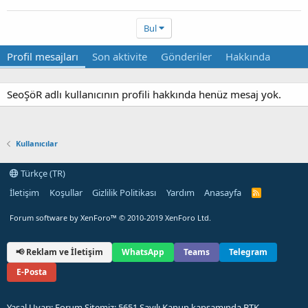
Bul
Profil mesajları
Son aktivite
Gönderiler
Hakkında
SeoŞöR adlı kullanıcının profili hakkında henüz mesaj yok.
Kullanıcılar
Türkçe (TR)
İletişim
Koşullar
Gizlilik Politikası
Yardım
Anasayfa
R
S
S
Forum software by XenForo™
© 2010-2019 XenForo Ltd.
📢 Reklam ve İletişim
WhatsApp
Teams
Telegram
E-Posta
Yasal Uyarı: Forum Sitemiz; 5651 Sayılı Kanun kapsamında BTK