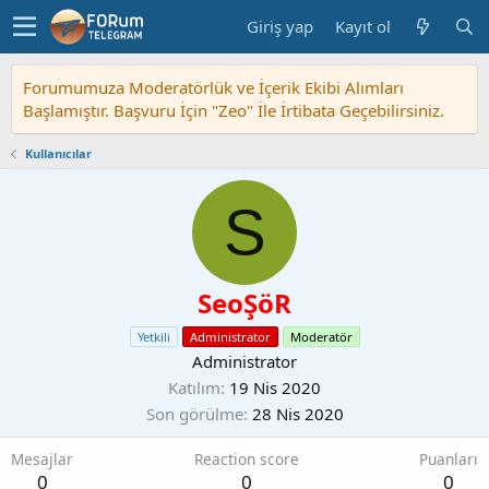
Giriş yap
Kayıt ol
Forumumuza Moderatörlük ve İçerik Ekibi Alımları
Başlamıştır. Başvuru İçin "Zeo" İle İrtibata Geçebilirsiniz.
Kullanıcılar
S
SeoŞöR
Yetkili
Administrator
Moderatör
Administrator
Katılım
19 Nis 2020
Son görülme
28 Nis 2020
Mesajlar
Reaction score
Puanları
0
0
0