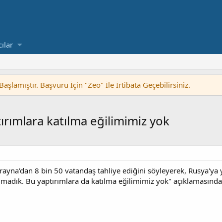
cılar
lamıştır. Başvuru İçin "Zeo" İle İrtibata Geçebilirsiniz.
ırımlara katılma eğilimimiz yok
ayna'dan 8 bin 50 vatandaş tahliye ediğini söyleyerek, Rusya'ya yön
tılmadık. Bu yaptırımlara da katılma eğilimimiz yok" açıklamasınd