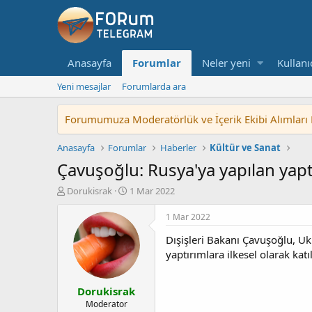
Anasayfa
Forumlar
Neler yeni
Kullanı
Yeni mesajlar
Forumlarda ara
Forumumuza Moderatörlük ve İçerik Ekibi Alımları Baş
Anasayfa
Forumlar
Haberler
Kültür ve Sanat
Çavuşoğlu: Rusya'ya yapılan yapt
K
B
Dorukisrak
1 Mar 2022
o
a
n
ş
1 Mar 2022
u
l
Dışişleri Bakanı Çavuşoğlu, Ukr
y
a
u
n
yaptırımlara ilkesel olarak ka
b
g
a
ı
Dorukisrak
ş
ç
l
t
Moderator