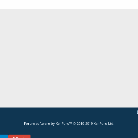
ta
Link
Forum software by XenForo™
© 2010-2019 XenForo Ltd.