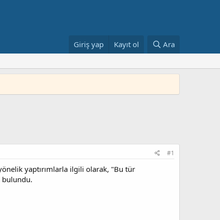
Giriş yap
Kayıt ol
Ara
#1
elik yaptırımlarla ilgili olarak, "Bu tür
a bulundu.