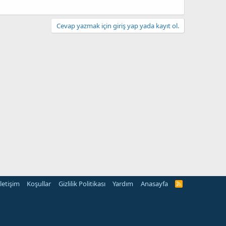
Cevap yazmak için giriş yap yada kayıt ol.
İletişim
Koşullar
Gizlilik Politikası
Yardım
Anasayfa
R
S
S