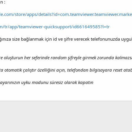
n :
gle.com/store/apps/details?id=com.teamviewer.teamviewer.marke
om/tr/app/teamviewer-quicksupport/id661649585?l=tr
ğınıza size bağlanmak için id ve şifre verecek telefonunuzda uygul
ifre oluşturun her seferinde random şifreyle girmek zorunda kalmazs
a otomatik çalıştır özelliğini açın, telefondan bilgisayara reset atab
gisayarınızın uyku modunu süresiz olarak kapatın
ta
Link