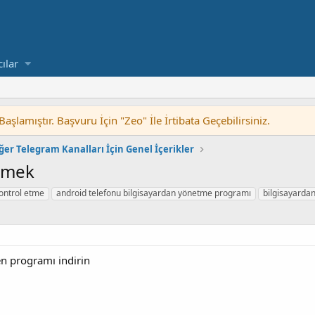
cılar
lamıştır. Başvuru İçin "Zeo" İle İrtibata Geçebilirsiniz.
ğer Telegram Kanalları İçin Genel İçerikler
Etmek
kontrol etme
android telefonu bilgisayardan yönetme programı
bilgisayardan
en programı indirin