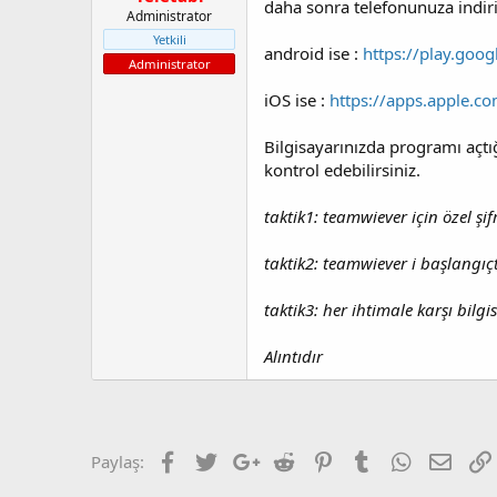
a
a
daha sonra telefonunuza indiri
Administrator
t
r
Yetkili
a
i
android ise :
https://play.goo
Administrator
n
h
i
iOS ise :
https://apps.apple.c
Bilgisayarınızda programı açtı
kontrol edebilirsiniz.
taktik1: teamwiever için özel ş
taktik2: teamwiever i başlangıçt
taktik3: her ihtimale karşı bil
Alıntıdır
Facebook
Twitter
Google+
Reddit
Pinterest
Tumblr
WhatsApp
E-pos
Paylaş: