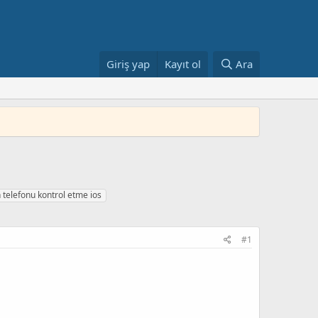
Giriş yap
Kayıt ol
Ara
 telefonu kontrol etme ios
#1