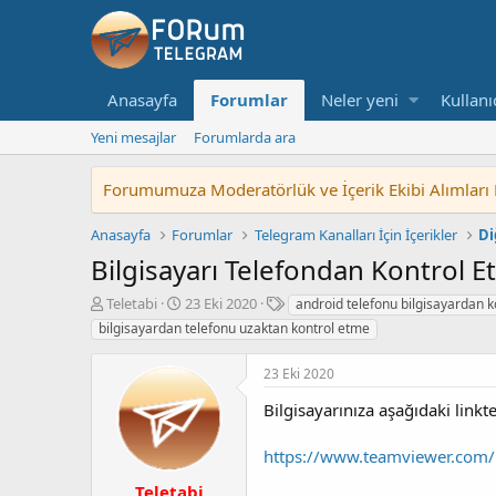
Anasayfa
Forumlar
Neler yeni
Kullanı
Yeni mesajlar
Forumlarda ara
Forumumuza Moderatörlük ve İçerik Ekibi Alımları Baş
Anasayfa
Forumlar
Telegram Kanalları İçin İçerikler
Di
Bilgisayarı Telefondan Kontrol 
K
B
E
Teletabi
23 Eki 2020
android telefonu bilgisayardan 
o
a
t
bilgisayardan telefonu uzaktan kontrol etme
n
ş
i
u
l
k
23 Eki 2020
y
a
e
u
n
t
Bilgisayarınıza aşağıdaki linkt
b
g
l
a
ı
e
https://www.teamviewer.com/
ş
ç
r
l
t
Teletabi