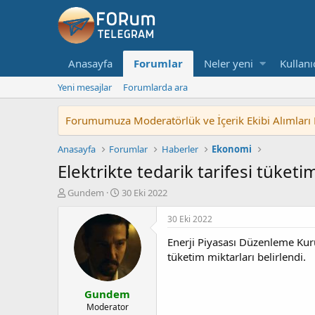
Anasayfa
Forumlar
Neler yeni
Kullanı
Yeni mesajlar
Forumlarda ara
Forumumuza Moderatörlük ve İçerik Ekibi Alımları Baş
Anasayfa
Forumlar
Haberler
Ekonomi
Elektrikte tedarik tarifesi tüke
K
B
Gundem
30 Eki 2022
o
a
n
ş
30 Eki 2022
u
l
Enerji Piyasası Düzenleme Kuru
y
a
u
n
tüketim miktarları belirlendi.
b
g
a
ı
Gundem
ş
ç
l
t
Moderator