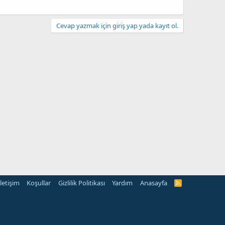
Cevap yazmak için giriş yap yada kayıt ol.
İletişim
Koşullar
Gizlilik Politikası
Yardım
Anasayfa
R
S
S