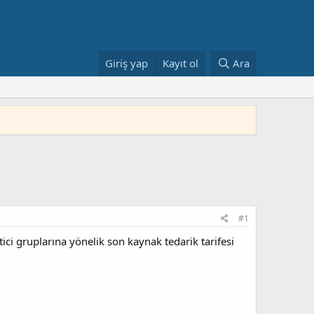
Giriş yap
Kayıt ol
Ara
#1
ci gruplarına yönelik son kaynak tedarik tarifesi