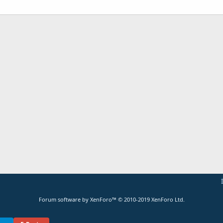
ta
Link
Forum software by XenForo™
© 2010-2019 XenForo Ltd.