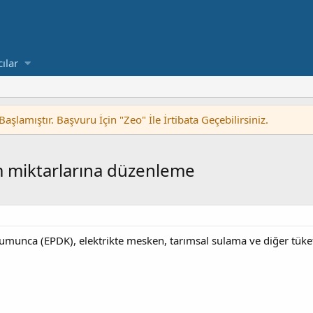
cılar
lamıştır. Başvuru İçin "Zeo" İle İrtibata Geçebilirsiniz.
tim miktarlarına düzenleme
munca (EPDK), elektrikte mesken, tarımsal sulama ve diğer tüketi