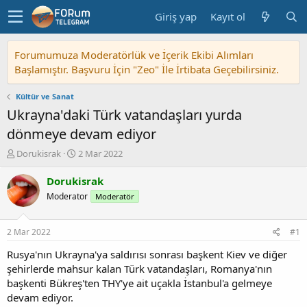
Giriş yap
Kayıt ol
Forumumuza Moderatörlük ve İçerik Ekibi Alımları
Başlamıştır. Başvuru İçin "Zeo" İle İrtibata Geçebilirsiniz.
Kültür ve Sanat
Ukrayna'daki Türk vatandaşları yurda
dönmeye devam ediyor
K
B
Dorukisrak
2 Mar 2022
o
a
n
ş
Dorukisrak
u
l
Moderator
Moderatör
y
a
u
n
b
g
2 Mar 2022
#1
a
ı
ş
ç
Rusya'nın Ukrayna'ya saldırısı sonrası başkent Kiev ve diğer
l
t
şehirlerde mahsur kalan Türk vatandaşları, Romanya'nın
a
a
başkenti Bükreş'ten THY'ye ait uçakla İstanbul'a gelmeye
t
r
devam ediyor.
a
i