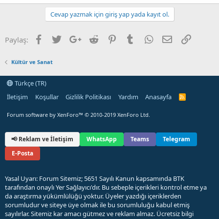
n
h
i
Cevap yazmak için giriş yap yada kayıt ol.
Facebook
Twitter
Google+
Reddit
Pinterest
Tumblr
WhatsApp
E-posta
Link
Paylaş:
Kültür ve Sanat
Türkçe (TR)
İletişim
Koşullar
Gizlilik Politikası
Yardım
Anasayfa
R
S
S
Forum software by XenForo™
© 2010-2019 XenForo Ltd.
📢 Reklam ve İletişim
WhatsApp
Teams
Telegram
E-Posta
Yasal Uyarı: Forum Sitemiz; 5651 Sayılı Kanun kapsamında BTK
tarafından onaylı Yer Sağlayıcı'dır. Bu sebeple içerikleri kontrol etme ya
da araştırma yükümlülüğü yoktur. Üyeler yazdığı içeriklerden
sorumludur ve siteye üye olmak ile bu sorumluluğu kabul etmiş
sayılırlar. Sitemiz kar amacı gütmez ve reklam almaz. Ücretsiz bilgi