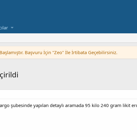
cılar
lamıştır. Başvuru İçin "Zeo" İle İrtibata Geçebilirsiniz.
irildi
kargo şubesinde yapılan detaylı aramada 95 kilo 240 gram likit eroi