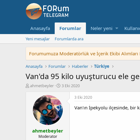
Anasayfa
Forumlar
Neler yeni
Kullanı
Yeni mesajlar
Forumlarda ara
Forumumuza Moderatörlük ve İçerik Ekibi Alımları Baş
Anasayfa
Forumlar
Haberler
Türkiye
Van'da 95 kilo uyuşturucu ele geç
K
B
ahmetbeyler
3 Eki 2020
o
a
n
ş
3 Eki 2020
u
l
Van'ın İpekyolu ilçesinde, bir 
y
a
u
n
b
g
a
ı
ahmetbeyler
ş
ç
l
t
Moderator