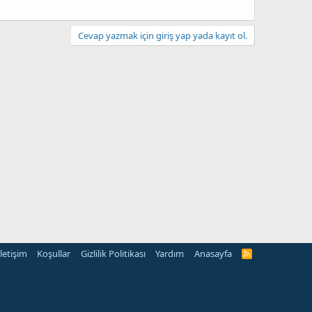
Cevap yazmak için giriş yap yada kayıt ol.
İletişim
Koşullar
Gizlilik Politikası
Yardım
Anasayfa
R
S
S