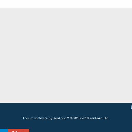
ta
Link
Forum software by XenForo™
© 2010-2019 XenForo Ltd.