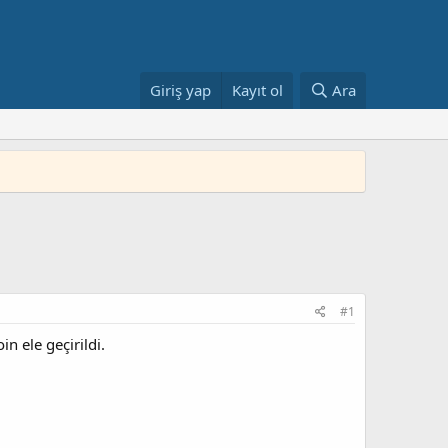
Giriş yap
Kayıt ol
Ara
#1
n ele geçirildi.