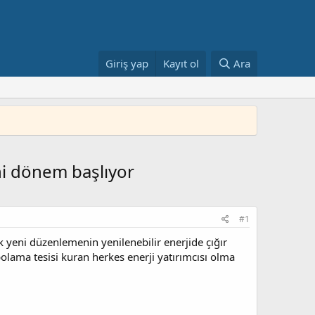
Giriş yap
Kayıt ol
Ara
ni dönem başlıyor
#1
yeni düzenlemenin yenilenebilir enerjide çığır
olama tesisi kuran herkes enerji yatırımcısı olma