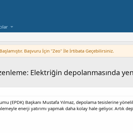
cılar
lamıştır. Başvuru İçin "Zeo" İle İrtibata Geçebilirsiniz.
üzenleme: Elektriğin depolanmasında ye
umu (EPDK) Başkanı Mustafa Yılmaz, depolama tesislerine yönelik 
nlemeyle enerji yatırımı yapmak daha kolay hale geliyor. Artık dep