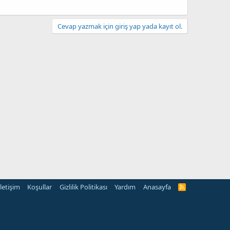
Cevap yazmak için giriş yap yada kayıt ol.
İletişim
Koşullar
Gizlilik Politikası
Yardım
Anasayfa
R
S
S