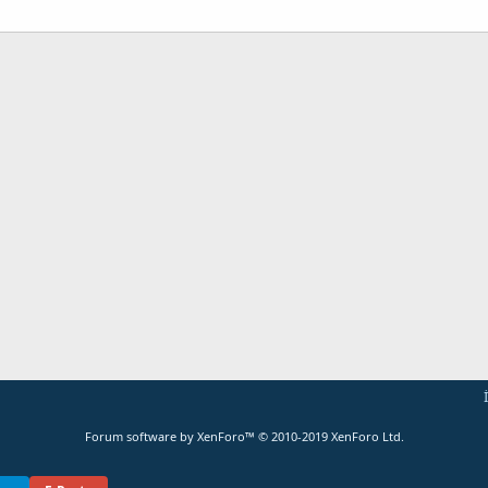
ta
Link
Forum software by XenForo™
© 2010-2019 XenForo Ltd.