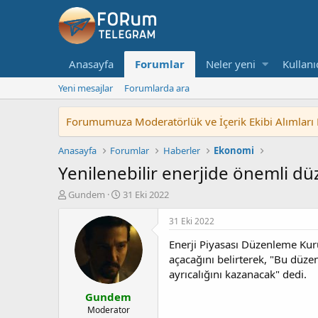
Anasayfa
Forumlar
Neler yeni
Kullanı
Yeni mesajlar
Forumlarda ara
Forumumuza Moderatörlük ve İçerik Ekibi Alımları Baş
Anasayfa
Forumlar
Haberler
Ekonomi
Yenilenebilir enerjide önemli d
K
B
Gundem
31 Eki 2022
o
a
n
ş
31 Eki 2022
u
l
Enerji Piyasası Düzenleme Kur
y
a
u
n
açacağını belirterek, "Bu düze
b
g
ayrıcalığını kazanacak" dedi.
a
ı
Gundem
ş
ç
l
t
Moderator